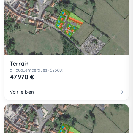
Terrain
à Fauquembergues (62560)
47 970 €
Voir le bien