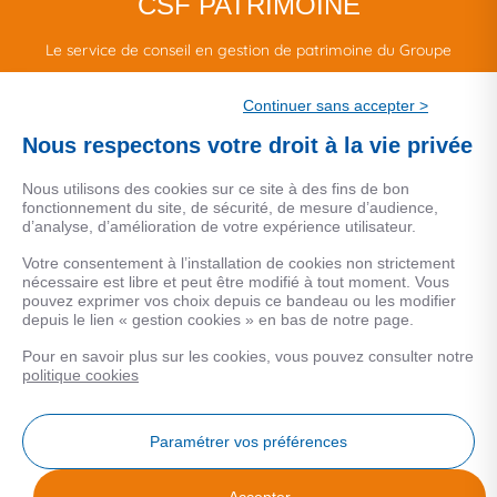
CSF PATRIMOINE
Le service de conseil en gestion de patrimoine du Groupe
CSF.
Continuer sans accepter >
Une marque de CSF Assurances
Nous respectons votre droit à la vie privée
Nous utilisons des cookies sur ce site à des fins de bon
fonctionnement du site, de sécurité, de mesure d’audience,
d’analyse, d’amélioration de votre expérience utilisateur.
MENTIONS LEGALES
Votre consentement à l’installation de cookies non strictement
nécessaire est libre et peut être modifié à tout moment. Vous
Données personnelles
pouvez exprimer vos choix depuis ce bandeau ou les modifier
depuis le lien « gestion cookies » en bas de notre page.
Pour en savoir plus sur les cookies, vous pouvez consulter notre
COOKIES
politique cookies
Gestion Cookies
Paramétrer vos préférences