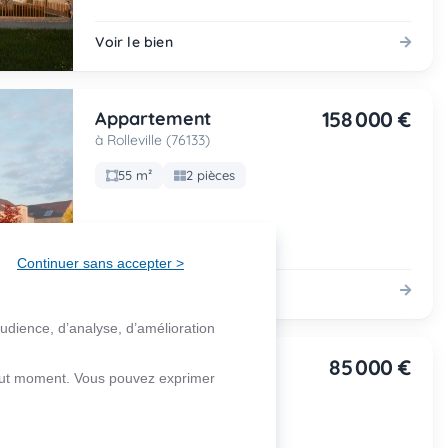
Voir le bien
158 000 €
Appartement
à Rolleville (76133)
55 m²
2 pièces
Continuer sans accepter >
Voir le bien
audience, d’analyse, d’amélioration
85 000 €
Appartement
 tout moment. Vous pouvez exprimer
à Le Petit-Quevilly (76140)
67 m²
3 pièces