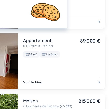
Voir le bien
89 000 €
Appartement
à Le Havre (76600)
36 m²
2 pièces
Voir le bien
215 000 €
Maison
à Bagnères-de-Bigorre (65200)