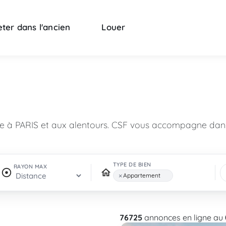
ter dans l'ancien
Louer
n
re à PARIS et aux alentours. CSF vous accompagne dans
TYPE DE BIEN
RAYON MAX
×
Appartement
76725
annonces en ligne au