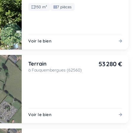
150 m²
7 pièces
Voir le bien
53 280 €
Terrain
à Fauquembergues (62560)
Voir le bien