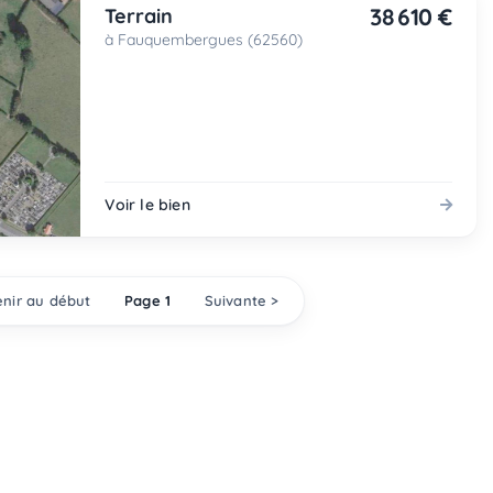
38 610 €
Terrain
à Fauquembergues (62560)
Voir le bien
nir au début
Page 1
Suivante >