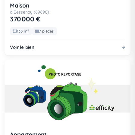
Maison
à Bessenay (69690)
370 000 €
136 m²
7 pièces
Voir le bien
Appartement