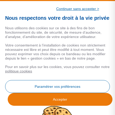
CSF.
Continuer sans accepter >
Une marque de CSF Assurances
Nous respectons votre droit à la vie privée
Nous utilisons des cookies sur ce site à des fins de bon
fonctionnement du site, de sécurité, de mesure d’audience,
d’analyse, d’amélioration de votre expérience utilisateur.
MENTIONS LEGALES
Votre consentement à l’installation de cookies non strictement
nécessaire est libre et peut être modifié à tout moment. Vous
Données personnelles
pouvez exprimer vos choix depuis ce bandeau ou les modifier
depuis le lien « gestion cookies » en bas de notre page.
Pour en savoir plus sur les cookies, vous pouvez consulter notre
COOKIES
politique cookies
Gestion Cookies
Paramétrer vos préférences
Accepter
Analyse des performances
© 2026 Facilogi - Solutions en stratégie et intelligence immobilière