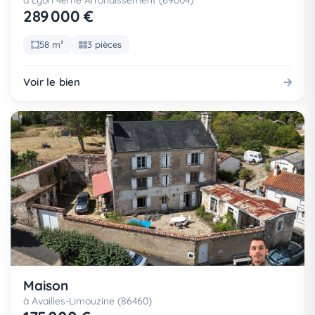
à Lyon 4eme Arrondissement (69004)
289 000 €
58 m²
3 pièces
Voir le bien
Maison
à Availles-Limouzine (86460)