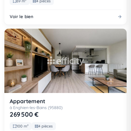
69 m²
4 pièces
Voir le bien
Appartement
à Enghien-les-Bains (95880)
269 500 €
100 m²
4 pièces