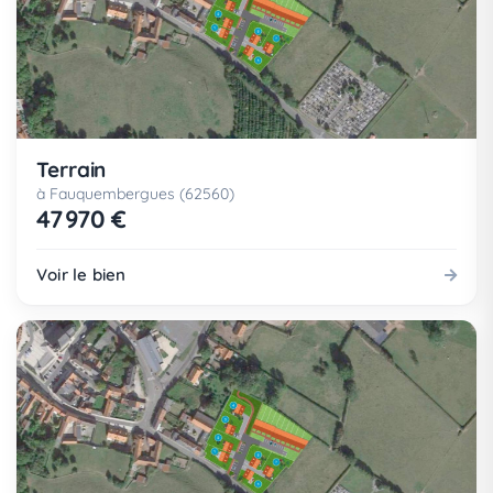
Terrain
à Fauquembergues (62560)
47 970 €
Voir le bien