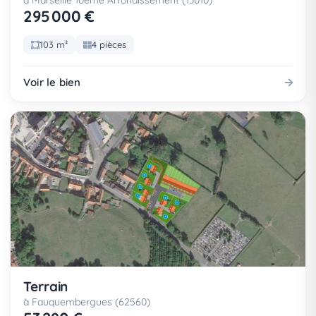
à Marseille 10eme Arrondissement (13010)
295 000 €
103 m²
4 pièces
Voir le bien
Terrain
à Fauquembergues (62560)