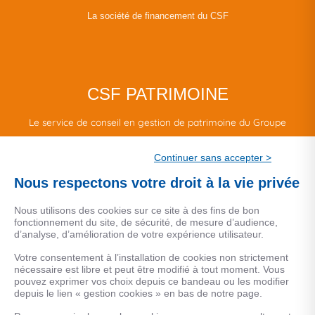
La société de financement du CSF
CSF PATRIMOINE
Le service de conseil en gestion de patrimoine du Groupe
CSF.
Continuer sans accepter >
Une marque de CSF Assurances
Nous respectons votre droit à la vie privée
Nous utilisons des cookies sur ce site à des fins de bon
fonctionnement du site, de sécurité, de mesure d’audience,
d’analyse, d’amélioration de votre expérience utilisateur.
MENTIONS LEGALES
Votre consentement à l’installation de cookies non strictement
nécessaire est libre et peut être modifié à tout moment. Vous
Données personnelles
pouvez exprimer vos choix depuis ce bandeau ou les modifier
depuis le lien « gestion cookies » en bas de notre page.