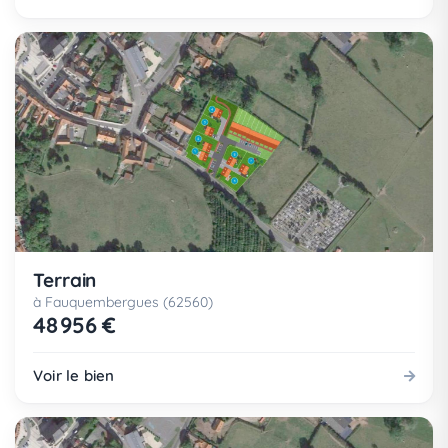
Terrain
à Fauquembergues (62560)
48 956 €
Voir le bien