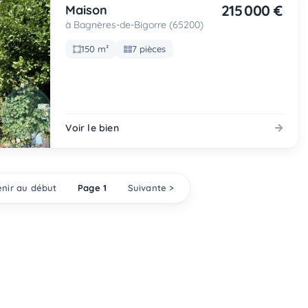
215 000 €
Maison
à Bagnères-de-Bigorre (65200)
150 m²
7 pièces
Voir le bien
nir au début
Page 1
Suivante >