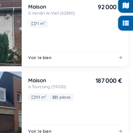
92 000 €
Maison
à Vendin-le-Vieil (62880)
71 m²
Voir le bien
187 000 €
Maison
à Tourcoing (59200)
113 m²
5 pièces
Voir le bien