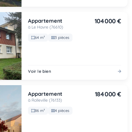
104 000 €
Appartement
à Le Havre (76610)
64 m²
3 pièces
Voir le bien
184 000 €
Appartement
à Rolleville (76133)
86 m²
4 pièces