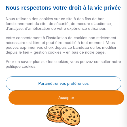
Une marque de CSF Assurances
Nous respectons votre droit à la vie privée
Nous utilisons des cookies sur ce site à des fins de bon
fonctionnement du site, de sécurité, de mesure d’audience,
d’analyse, d’amélioration de votre expérience utilisateur.
MENTIONS LEGALES
Votre consentement à l’installation de cookies non strictement
nécessaire est libre et peut être modifié à tout moment. Vous
Données personnelles
pouvez exprimer vos choix depuis ce bandeau ou les modifier
depuis le lien « gestion cookies » en bas de notre page.
Pour en savoir plus sur les cookies, vous pouvez consulter notre
COOKIES
politique cookies
Gestion Cookies
Paramétrer vos préférences
Accepter
Analyse des performances
© 2026 Facilogi - Solutions en stratégie et intelligence immobilière