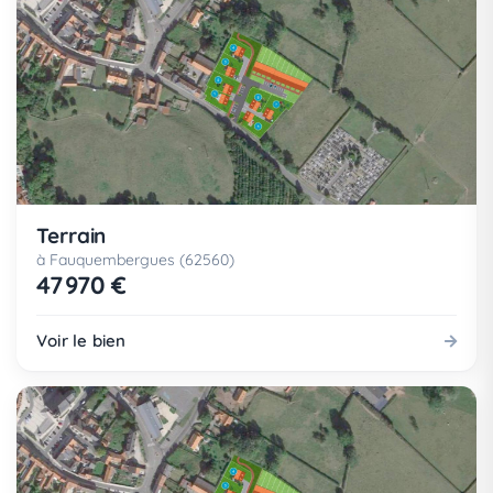
Terrain
à Fauquembergues (62560)
47 970 €
Voir le bien