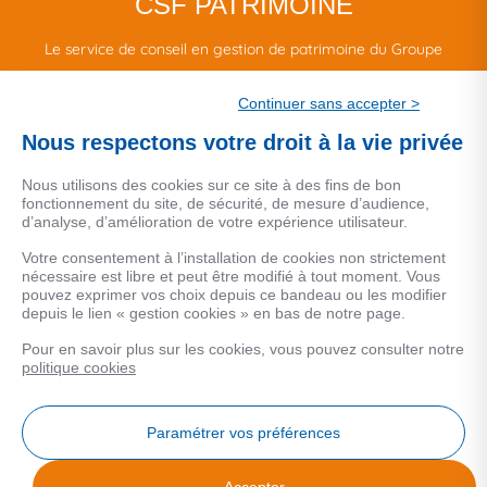
CSF PATRIMOINE
Le service de conseil en gestion de patrimoine du Groupe
CSF.
Continuer sans accepter >
Une marque de CSF Assurances
Nous respectons votre droit à la vie privée
Nous utilisons des cookies sur ce site à des fins de bon
fonctionnement du site, de sécurité, de mesure d’audience,
d’analyse, d’amélioration de votre expérience utilisateur.
MENTIONS LEGALES
Votre consentement à l’installation de cookies non strictement
nécessaire est libre et peut être modifié à tout moment. Vous
Données personnelles
pouvez exprimer vos choix depuis ce bandeau ou les modifier
depuis le lien « gestion cookies » en bas de notre page.
Pour en savoir plus sur les cookies, vous pouvez consulter notre
COOKIES
politique cookies
Gestion Cookies
Paramétrer vos préférences