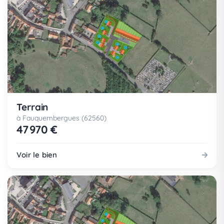
Terrain
à Fauquembergues (62560)
47 970 €
Voir le bien