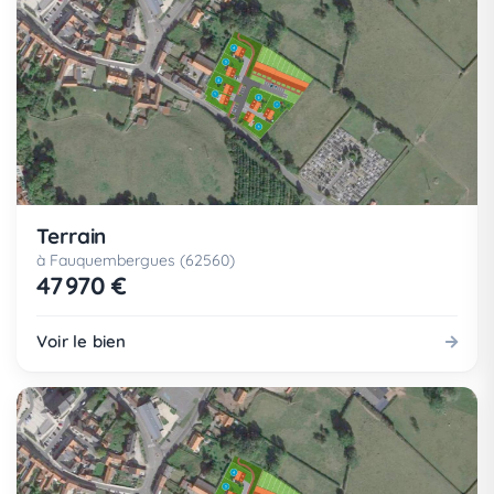
Terrain
à Fauquembergues (62560)
47 970 €
Voir le bien