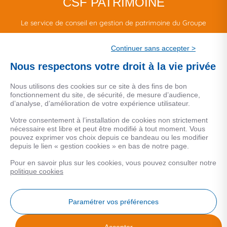
CSF PATRIMOINE
Le service de conseil en gestion de patrimoine du Groupe
CSF.
Continuer sans accepter >
Une marque de CSF Assurances
Nous respectons votre droit à la vie privée
Nous utilisons des cookies sur ce site à des fins de bon
fonctionnement du site, de sécurité, de mesure d’audience,
d’analyse, d’amélioration de votre expérience utilisateur.
MENTIONS LEGALES
Votre consentement à l’installation de cookies non strictement
nécessaire est libre et peut être modifié à tout moment. Vous
Données personnelles
pouvez exprimer vos choix depuis ce bandeau ou les modifier
depuis le lien « gestion cookies » en bas de notre page.
Pour en savoir plus sur les cookies, vous pouvez consulter notre
COOKIES
politique cookies
Gestion Cookies
Paramétrer vos préférences