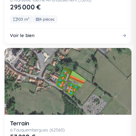
à Marseille 10eme Arrondissement (13010)
295 000 €
103 m²
4 pièces
Voir le bien
Terrain
à Fauquembergues (62560)