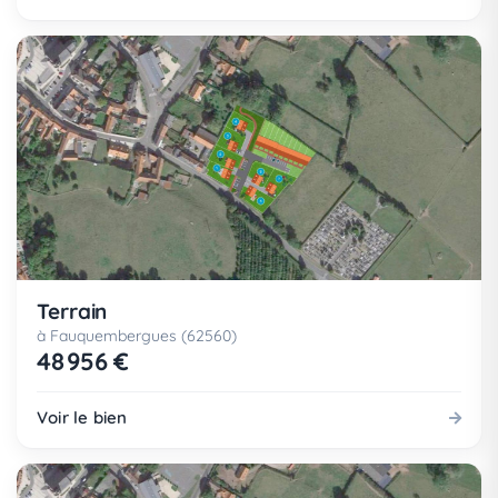
Terrain
à Fauquembergues (62560)
48 956 €
Voir le bien