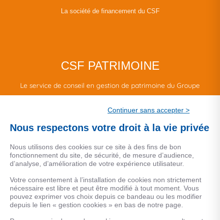
La société de financement du CSF
CSF PATRIMOINE
Le service de conseil en gestion de patrimoine du Groupe
CSF.
Continuer sans accepter >
Une marque de CSF Assurances
Nous respectons votre droit à la vie privée
Nous utilisons des cookies sur ce site à des fins de bon
fonctionnement du site, de sécurité, de mesure d’audience,
d’analyse, d’amélioration de votre expérience utilisateur.
MENTIONS LEGALES
Votre consentement à l’installation de cookies non strictement
nécessaire est libre et peut être modifié à tout moment. Vous
Données personnelles
pouvez exprimer vos choix depuis ce bandeau ou les modifier
depuis le lien « gestion cookies » en bas de notre page.