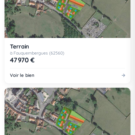
Terrain
à Fauquembergues (62560)
47 970 €
Voir le bien