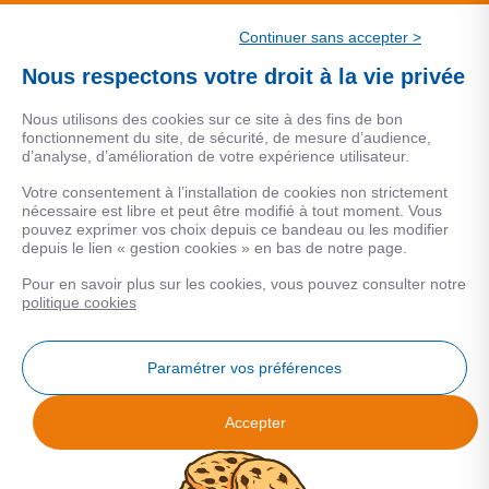
CSF.
Continuer sans accepter >
Une marque de CSF Assurances
Nous respectons votre droit à la vie privée
Nous utilisons des cookies sur ce site à des fins de bon
fonctionnement du site, de sécurité, de mesure d’audience,
d’analyse, d’amélioration de votre expérience utilisateur.
MENTIONS LEGALES
Votre consentement à l’installation de cookies non strictement
nécessaire est libre et peut être modifié à tout moment. Vous
Données personnelles
pouvez exprimer vos choix depuis ce bandeau ou les modifier
depuis le lien « gestion cookies » en bas de notre page.
Pour en savoir plus sur les cookies, vous pouvez consulter notre
COOKIES
politique cookies
Gestion Cookies
Paramétrer vos préférences
Accepter
Analyse des performances
© 2026 Facilogi - Solutions en stratégie et intelligence immobilière