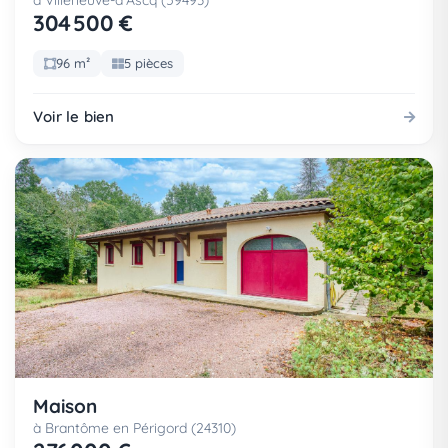
à Villeneuve-d'Ascq (59493)
304 500 €
96 m²
5 pièces
Voir le bien
Maison
à Brantôme en Périgord (24310)