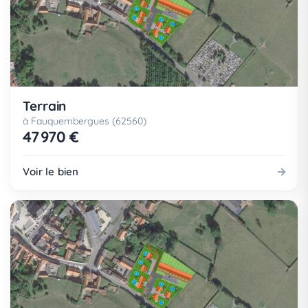
Terrain
à Fauquembergues (62560)
47 970 €
Voir le bien