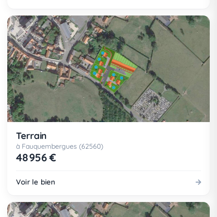
Terrain
à Fauquembergues (62560)
48 956 €
Voir le bien