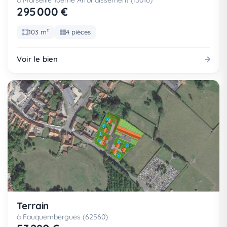
à Marseille 10eme Arrondissement (13010)
295 000 €
103 m²
4 pièces
Voir le bien
Terrain
à Fauquembergues (62560)