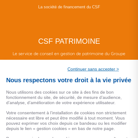
La société de financement du CSF
CSF PATRIMOINE
Le service de conseil en gestion de patrimoine du Groupe
CSF.
Continuer sans accepter >
Une marque de CSF Assurances
Nous respectons votre droit à la vie privée
Nous utilisons des cookies sur ce site à des fins de bon
fonctionnement du site, de sécurité, de mesure d’audience,
d’analyse, d’amélioration de votre expérience utilisateur.
MENTIONS LEGALES
Votre consentement à l’installation de cookies non strictement
nécessaire est libre et peut être modifié à tout moment. Vous
Données personnelles
pouvez exprimer vos choix depuis ce bandeau ou les modifier
depuis le lien « gestion cookies » en bas de notre page.