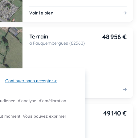
Voir le bien
48 956 €
Terrain
à Fauquembergues (62560)
Continuer sans accepter >
Voir le bien
audience, d’analyse, d’amélioration
49 140 €
Terrain
 tout moment. Vous pouvez exprimer
à Fauquembergues (62560)