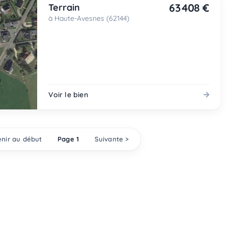
63 408 €
Terrain
à Haute-Avesnes (62144)
Voir le bien
nir au début
Page 1
Suivante >