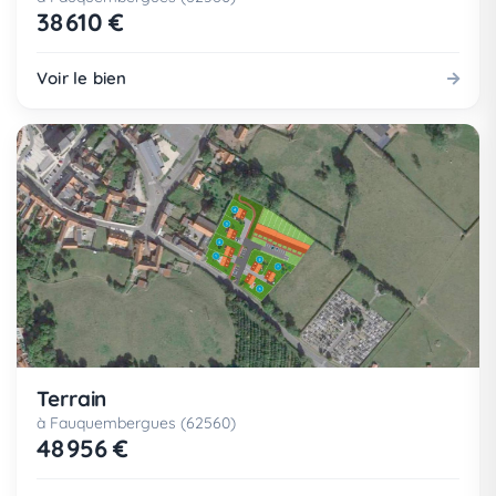
38 610 €
Voir le bien
Terrain
à Fauquembergues (62560)
48 956 €