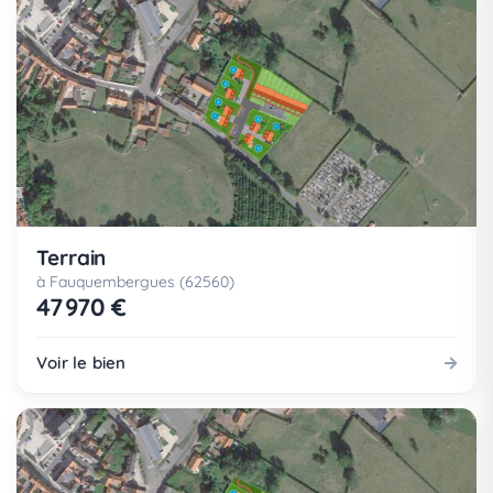
Terrain
à Fauquembergues (62560)
47 970 €
Voir le bien