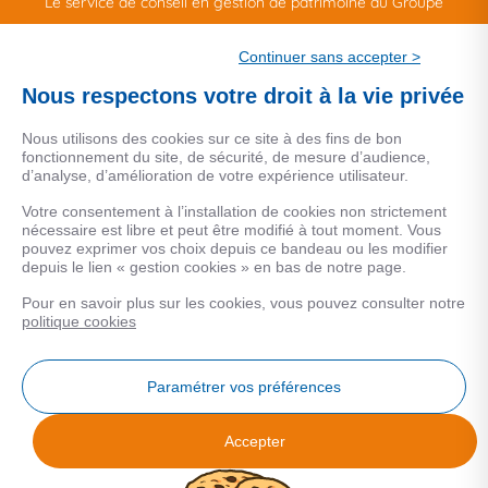
Le service de conseil en gestion de patrimoine du Groupe
CSF.
Continuer sans accepter >
Une marque de CSF Assurances
Nous respectons votre droit à la vie privée
Nous utilisons des cookies sur ce site à des fins de bon
fonctionnement du site, de sécurité, de mesure d’audience,
d’analyse, d’amélioration de votre expérience utilisateur.
MENTIONS LEGALES
Votre consentement à l’installation de cookies non strictement
nécessaire est libre et peut être modifié à tout moment. Vous
Données personnelles
pouvez exprimer vos choix depuis ce bandeau ou les modifier
depuis le lien « gestion cookies » en bas de notre page.
Pour en savoir plus sur les cookies, vous pouvez consulter notre
COOKIES
politique cookies
Gestion Cookies
Paramétrer vos préférences
Accepter
Analyse des performances
© 2026 Facilogi - Solutions en stratégie et intelligence immobilière