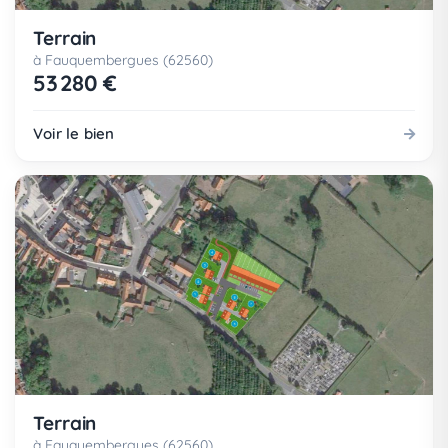
Terrain
à Fauquembergues (62560)
53 280 €
Voir le bien
Terrain
à Fauquembergues (62560)