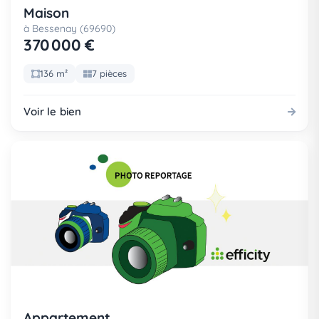
Maison
à Bessenay (69690)
370 000 €
136 m²
7 pièces
Voir le bien
Appartement