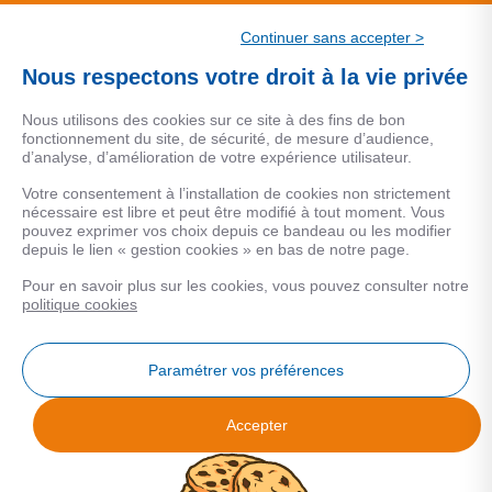
CSF.
Continuer sans accepter >
Une marque de CSF Assurances
Nous respectons votre droit à la vie privée
Nous utilisons des cookies sur ce site à des fins de bon
fonctionnement du site, de sécurité, de mesure d’audience,
d’analyse, d’amélioration de votre expérience utilisateur.
MENTIONS LEGALES
Votre consentement à l’installation de cookies non strictement
nécessaire est libre et peut être modifié à tout moment. Vous
Données personnelles
pouvez exprimer vos choix depuis ce bandeau ou les modifier
depuis le lien « gestion cookies » en bas de notre page.
Pour en savoir plus sur les cookies, vous pouvez consulter notre
COOKIES
politique cookies
Gestion Cookies
Paramétrer vos préférences
Accepter
Analyse des performances
© 2026 Facilogi - Solutions en stratégie et intelligence immobilière