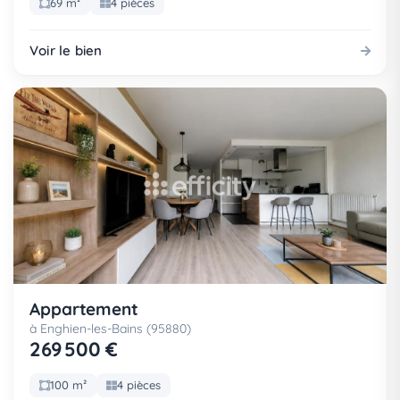
69 m²
4 pièces
Voir le bien
Appartement
à Enghien-les-Bains (95880)
269 500 €
100 m²
4 pièces