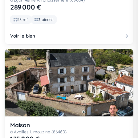
à Lyon 4eme Arrondissement (69004)
289 000 €
58 m²
3 pièces
Voir le bien
Maison
à Availles-Limouzine (86460)