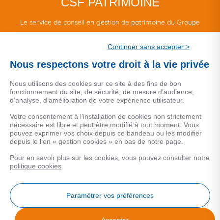
CSF PATRIMOINE
Le service de conseil en gestion de patrimoine du Groupe
CSF.
Continuer sans accepter >
Une marque de CSF Assurances
Nous respectons votre droit à la vie privée
Nous utilisons des cookies sur ce site à des fins de bon
fonctionnement du site, de sécurité, de mesure d’audience,
d’analyse, d’amélioration de votre expérience utilisateur.
MENTIONS LEGALES
Votre consentement à l’installation de cookies non strictement
nécessaire est libre et peut être modifié à tout moment. Vous
Données personnelles
pouvez exprimer vos choix depuis ce bandeau ou les modifier
depuis le lien « gestion cookies » en bas de notre page.
Pour en savoir plus sur les cookies, vous pouvez consulter notre
COOKIES
politique cookies
Gestion Cookies
Paramétrer vos préférences