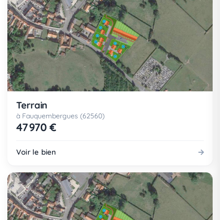
Terrain
à Fauquembergues (62560)
47 970 €
Voir le bien