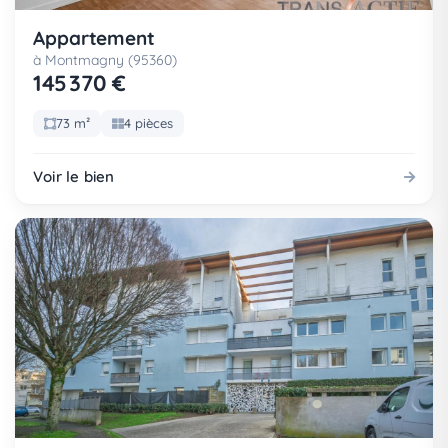
Appartement
à Montmagny (95360)
145 370 €
73 m²
4 pièces
Voir le bien