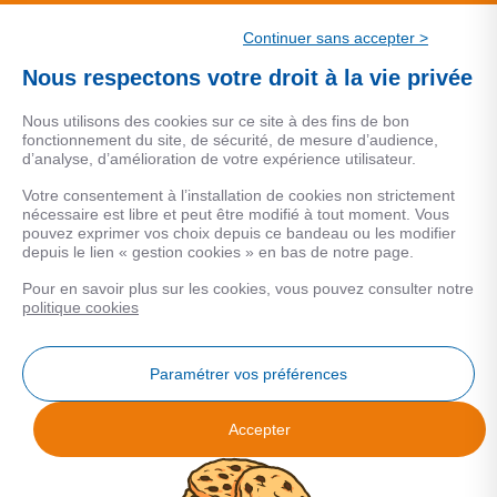
CSF.
Continuer sans accepter >
Une marque de CSF Assurances
Nous respectons votre droit à la vie privée
Nous utilisons des cookies sur ce site à des fins de bon
fonctionnement du site, de sécurité, de mesure d’audience,
d’analyse, d’amélioration de votre expérience utilisateur.
MENTIONS LEGALES
Votre consentement à l’installation de cookies non strictement
nécessaire est libre et peut être modifié à tout moment. Vous
Données personnelles
pouvez exprimer vos choix depuis ce bandeau ou les modifier
depuis le lien « gestion cookies » en bas de notre page.
Pour en savoir plus sur les cookies, vous pouvez consulter notre
COOKIES
politique cookies
Gestion Cookies
Paramétrer vos préférences
Accepter
Analyse des performances
© 2026 Facilogi - Solutions en stratégie et intelligence immobilière