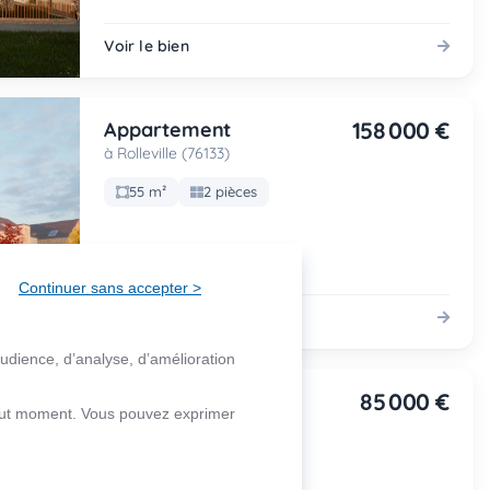
Voir le bien
158 000 €
Appartement
à Rolleville (76133)
55 m²
2 pièces
Continuer sans accepter >
Voir le bien
audience, d’analyse, d’amélioration
85 000 €
Appartement
 tout moment. Vous pouvez exprimer
à Le Petit-Quevilly (76140)
67 m²
3 pièces