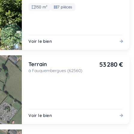
150 m²
7 pièces
Voir le bien
53 280 €
Terrain
à Fauquembergues (62560)
Voir le bien