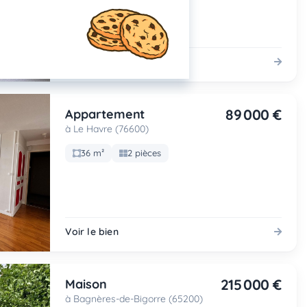
Voir le bien
89 000 €
Appartement
à Le Havre (76600)
36 m²
2 pièces
Voir le bien
215 000 €
Maison
à Bagnères-de-Bigorre (65200)