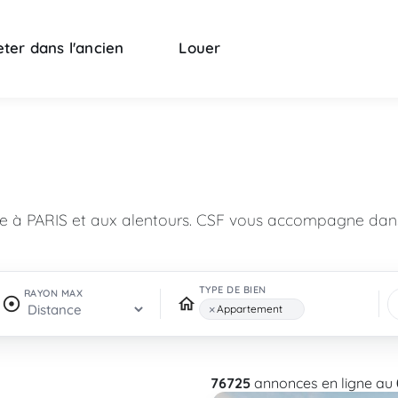
ter dans l'ancien
Louer
n
re à PARIS et aux alentours. CSF vous accompagne dans
TYPE DE BIEN
RAYON MAX
×
Appartement
76725
annonces en ligne au