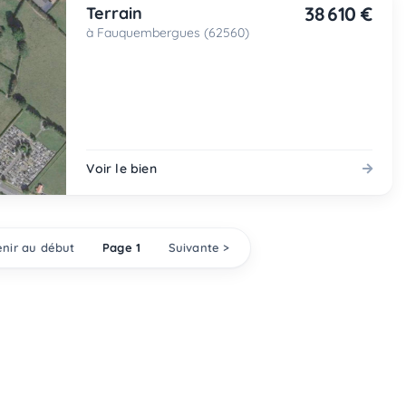
38 610 €
Terrain
à Fauquembergues (62560)
Voir le bien
nir au début
Page 1
Suivante >