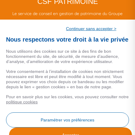
CSF PATRIMOINE
Le service de conseil en gestion de patrimoine du Groupe
CSF.
Continuer sans accepter >
Une marque de CSF Assurances
Nous respectons votre droit à la vie privée
Nous utilisons des cookies sur ce site à des fins de bon
fonctionnement du site, de sécurité, de mesure d’audience,
d’analyse, d’amélioration de votre expérience utilisateur.
MENTIONS LEGALES
Votre consentement à l’installation de cookies non strictement
nécessaire est libre et peut être modifié à tout moment. Vous
Données personnelles
pouvez exprimer vos choix depuis ce bandeau ou les modifier
depuis le lien « gestion cookies » en bas de notre page.
Pour en savoir plus sur les cookies, vous pouvez consulter notre
COOKIES
politique cookies
Gestion Cookies
Paramétrer vos préférences