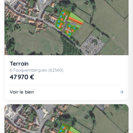
Terrain
à Fauquembergues (62560)
47 970 €
Voir le bien