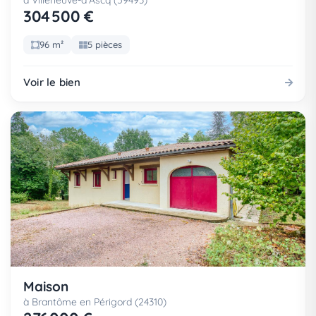
à Villeneuve-d'Ascq (59493)
304 500 €
96 m²
5 pièces
Voir le bien
Maison
à Brantôme en Périgord (24310)