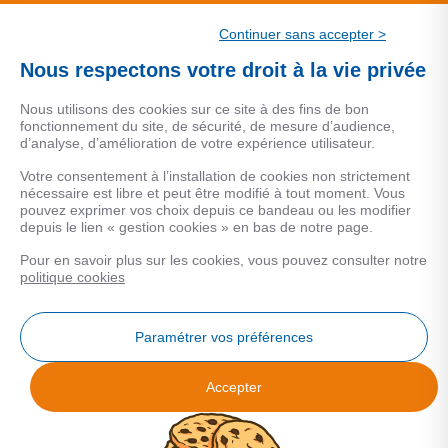
CSF.
Continuer sans accepter >
Une marque de CSF Assurances
Nous respectons votre droit à la vie privée
Nous utilisons des cookies sur ce site à des fins de bon
fonctionnement du site, de sécurité, de mesure d’audience,
d’analyse, d’amélioration de votre expérience utilisateur.
MENTIONS LEGALES
Votre consentement à l’installation de cookies non strictement
nécessaire est libre et peut être modifié à tout moment. Vous
Données personnelles
pouvez exprimer vos choix depuis ce bandeau ou les modifier
depuis le lien « gestion cookies » en bas de notre page.
Pour en savoir plus sur les cookies, vous pouvez consulter notre
COOKIES
politique cookies
Gestion Cookies
Paramétrer vos préférences
Accepter
Analyse des performances
© 2026 Facilogi - Solutions en stratégie et intelligence immobilière