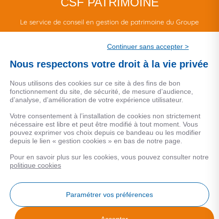
CSF PATRIMOINE
Le service de conseil en gestion de patrimoine du Groupe
CSF.
Continuer sans accepter >
Une marque de CSF Assurances
Nous respectons votre droit à la vie privée
Nous utilisons des cookies sur ce site à des fins de bon
fonctionnement du site, de sécurité, de mesure d’audience,
d’analyse, d’amélioration de votre expérience utilisateur.
MENTIONS LEGALES
Votre consentement à l’installation de cookies non strictement
nécessaire est libre et peut être modifié à tout moment. Vous
Données personnelles
pouvez exprimer vos choix depuis ce bandeau ou les modifier
depuis le lien « gestion cookies » en bas de notre page.
Pour en savoir plus sur les cookies, vous pouvez consulter notre
COOKIES
politique cookies
Gestion Cookies
Paramétrer vos préférences