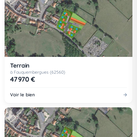
Terrain
à Fauquembergues (62560)
47 970 €
Voir le bien