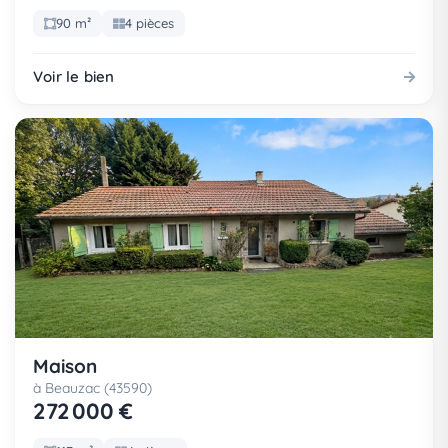
90 m²
4 pièces
Voir le bien
Maison
à Beauzac (43590)
272 000 €