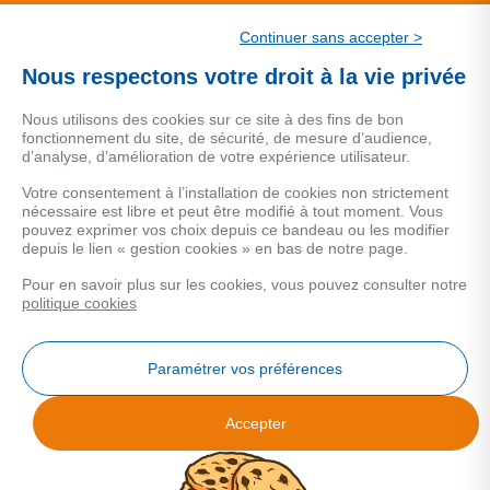
CSF.
Continuer sans accepter >
Une marque de CSF Assurances
Nous respectons votre droit à la vie privée
Nous utilisons des cookies sur ce site à des fins de bon
fonctionnement du site, de sécurité, de mesure d’audience,
d’analyse, d’amélioration de votre expérience utilisateur.
MENTIONS LEGALES
Votre consentement à l’installation de cookies non strictement
nécessaire est libre et peut être modifié à tout moment. Vous
Données personnelles
pouvez exprimer vos choix depuis ce bandeau ou les modifier
depuis le lien « gestion cookies » en bas de notre page.
Pour en savoir plus sur les cookies, vous pouvez consulter notre
COOKIES
politique cookies
Gestion Cookies
Paramétrer vos préférences
Accepter
Analyse des performances
© 2026 Facilogi - Solutions en stratégie et intelligence immobilière