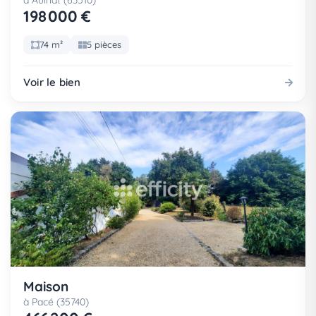
à Aulnat (63510)
198 000 €
74 m²
5 pièces
Voir le bien
Maison
à Pacé (35740)