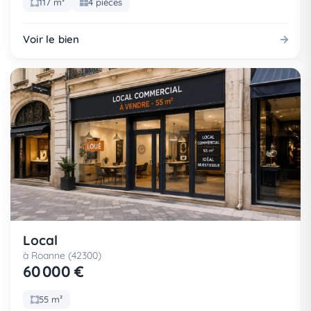
117 m²
4 pièces
Voir le bien
Local
à Roanne (42300)
60 000 €
55 m²