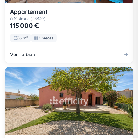
Appartement
à Moirans (38430)
115 000 €
66 m²
3 pièces
Voir le bien