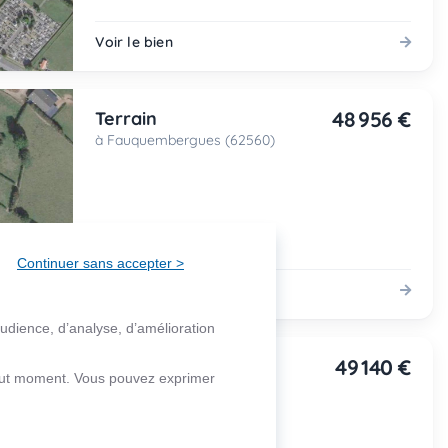
Voir le bien
48 956 €
Terrain
à Fauquembergues (62560)
Continuer sans accepter >
Voir le bien
audience, d’analyse, d’amélioration
49 140 €
Terrain
 tout moment. Vous pouvez exprimer
à Fauquembergues (62560)