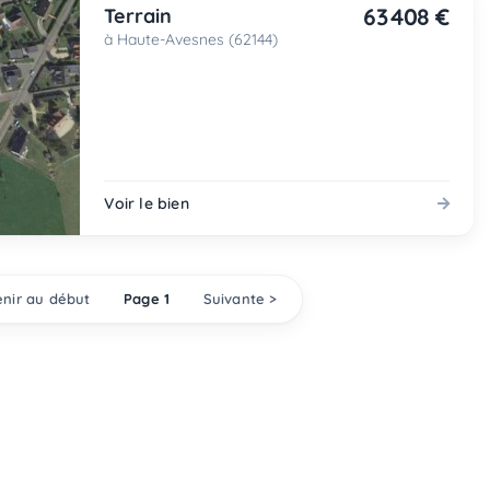
63 408 €
Terrain
à Haute-Avesnes (62144)
Voir le bien
nir au début
Page 1
Suivante >