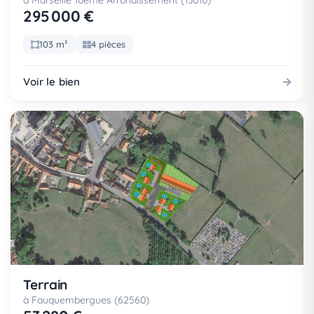
à Marseille 10eme Arrondissement (13010)
295 000 €
103 m²
4 pièces
Voir le bien
Terrain
à Fauquembergues (62560)