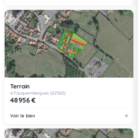
Terrain
à Fauquembergues (62560)
48 956 €
Voir le bien