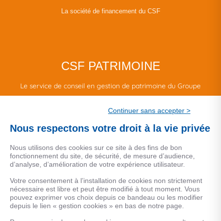
La société de financement du CSF
CSF PATRIMOINE
Le service de conseil en gestion de patrimoine du Groupe
CSF.
Continuer sans accepter >
Une marque de CSF Assurances
Nous respectons votre droit à la vie privée
Nous utilisons des cookies sur ce site à des fins de bon
fonctionnement du site, de sécurité, de mesure d’audience,
d’analyse, d’amélioration de votre expérience utilisateur.
MENTIONS LEGALES
Votre consentement à l’installation de cookies non strictement
nécessaire est libre et peut être modifié à tout moment. Vous
Données personnelles
pouvez exprimer vos choix depuis ce bandeau ou les modifier
depuis le lien « gestion cookies » en bas de notre page.