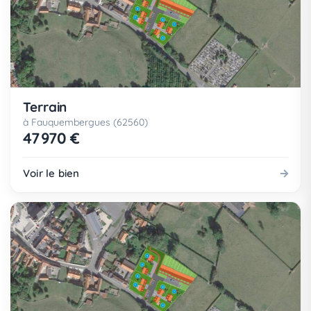
Terrain
à Fauquembergues (62560)
47 970 €
Voir le bien