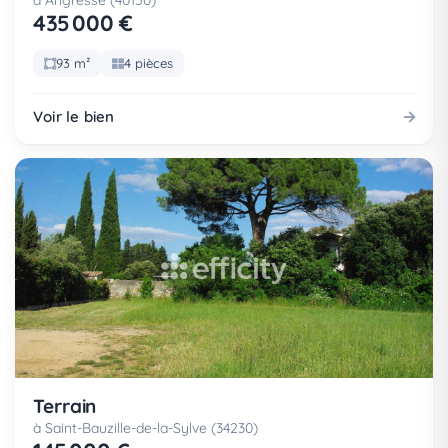
à Angresse (40150)
435 000 €
93 m²
4 pièces
Voir le bien
Terrain
à Saint-Bauzille-de-la-Sylve (34230)