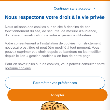
CSF.
Continuer sans accepter >
Une marque de CSF Assurances
Nous respectons votre droit à la vie privée
Nous utilisons des cookies sur ce site à des fins de bon
fonctionnement du site, de sécurité, de mesure d’audience,
d’analyse, d’amélioration de votre expérience utilisateur.
MENTIONS LEGALES
Votre consentement à l’installation de cookies non strictement
nécessaire est libre et peut être modifié à tout moment. Vous
Données personnelles
pouvez exprimer vos choix depuis ce bandeau ou les modifier
depuis le lien « gestion cookies » en bas de notre page.
Pour en savoir plus sur les cookies, vous pouvez consulter notre
COOKIES
politique cookies
Gestion Cookies
Paramétrer vos préférences
Accepter
Analyse des performances
© 2026 Facilogi - Solutions en stratégie et intelligence immobilière