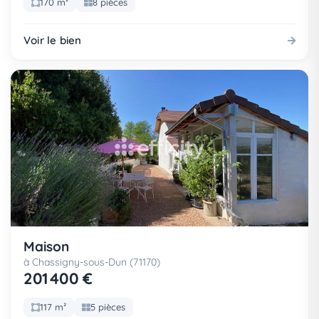
170 m²
8 pièces
Voir le bien
Maison
à Chassigny-sous-Dun (71170)
201 400 €
117 m²
5 pièces