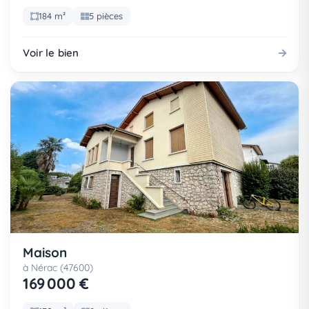
184 m²
5 pièces
Voir le bien
Maison
à Nérac (47600)
169 000 €