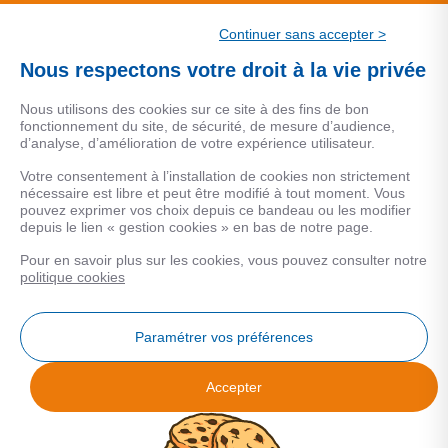
CSF.
Continuer sans accepter >
Une marque de CSF Assurances
Nous respectons votre droit à la vie privée
Nous utilisons des cookies sur ce site à des fins de bon
fonctionnement du site, de sécurité, de mesure d’audience,
d’analyse, d’amélioration de votre expérience utilisateur.
MENTIONS LEGALES
Votre consentement à l’installation de cookies non strictement
nécessaire est libre et peut être modifié à tout moment. Vous
Données personnelles
pouvez exprimer vos choix depuis ce bandeau ou les modifier
depuis le lien « gestion cookies » en bas de notre page.
Pour en savoir plus sur les cookies, vous pouvez consulter notre
COOKIES
politique cookies
Gestion Cookies
Paramétrer vos préférences
Accepter
Analyse des performances
© 2026 Facilogi - Solutions en stratégie et intelligence immobilière