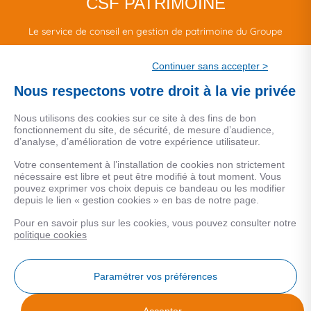
CSF PATRIMOINE
Le service de conseil en gestion de patrimoine du Groupe
CSF.
Continuer sans accepter >
Une marque de CSF Assurances
Nous respectons votre droit à la vie privée
Nous utilisons des cookies sur ce site à des fins de bon
fonctionnement du site, de sécurité, de mesure d’audience,
d’analyse, d’amélioration de votre expérience utilisateur.
MENTIONS LEGALES
Votre consentement à l’installation de cookies non strictement
nécessaire est libre et peut être modifié à tout moment. Vous
Données personnelles
pouvez exprimer vos choix depuis ce bandeau ou les modifier
depuis le lien « gestion cookies » en bas de notre page.
Pour en savoir plus sur les cookies, vous pouvez consulter notre
COOKIES
politique cookies
Gestion Cookies
Paramétrer vos préférences