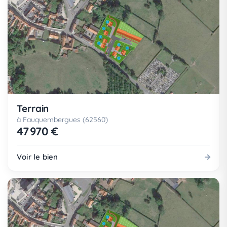
Terrain
à Fauquembergues (62560)
47 970 €
Voir le bien