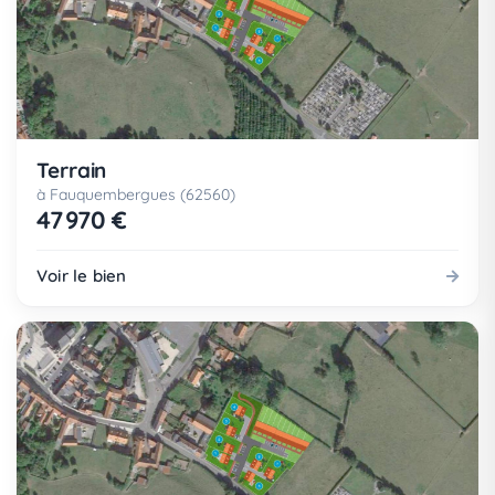
Terrain
à Fauquembergues (62560)
47 970 €
Voir le bien