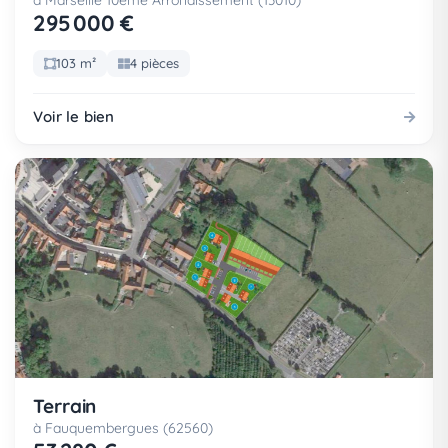
à Marseille 10eme Arrondissement (13010)
295 000 €
103 m²
4 pièces
Voir le bien
Terrain
à Fauquembergues (62560)