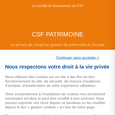
La société de financement du CSF
CSF PATRIMOINE
Le service de conseil en gestion de patrimoine du Groupe
CSF.
Continuer sans accepter >
Une marque de CSF Assurances
Nous respectons votre droit à la vie privée
Nous utilisons des cookies sur ce site à des fins de bon
fonctionnement du site, de sécurité, de mesure d’audience,
d’analyse, d’amélioration de votre expérience utilisateur.
MENTIONS LEGALES
Votre consentement à l’installation de cookies non strictement
nécessaire est libre et peut être modifié à tout moment. Vous
Données personnelles
pouvez exprimer vos choix depuis ce bandeau ou les modifier
depuis le lien « gestion cookies » en bas de notre page.