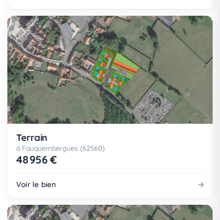
Terrain
à Fauquembergues (62560)
48 956 €
Voir le bien