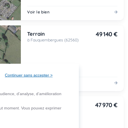
Voir le bien
49 140 €
Terrain
à Fauquembergues (62560)
Continuer sans accepter >
Voir le bien
audience, d’analyse, d’amélioration
47 970 €
Terrain
 tout moment. Vous pouvez exprimer
à Fauquembergues (62560)