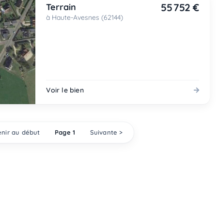
55 752 €
Terrain
à Haute-Avesnes (62144)
Voir le bien
nir au début
Page 1
Suivante >