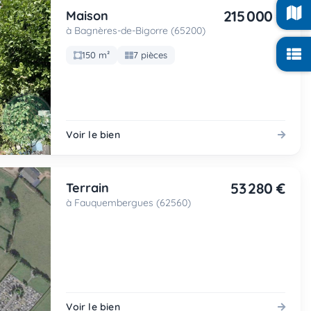
215 000 €
Maison
à Bagnères-de-Bigorre (65200)
150 m²
7 pièces
Voir le bien
53 280 €
Terrain
à Fauquembergues (62560)
Voir le bien