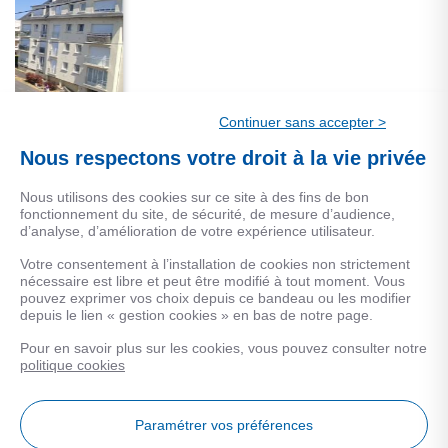
CALCULEZ VOS MENSUALITÉS
Continuer sans accepter >
Essayer la simulation de prêt
Nous respectons votre droit à la vie privée
Nous utilisons des cookies sur ce site à des fins de bon
fonctionnement du site, de sécurité, de mesure d’audience,
d’analyse, d’amélioration de votre expérience utilisateur.
Votre consentement à l’installation de cookies non strictement
logement extrêmement performant
nécessaire est libre et peut être modifié à tout moment. Vous
D
pouvez exprimer vos choix depuis ce bandeau ou les modifier
A
depuis le lien « gestion cookies » en bas de notre page.
B
Consommation
(énergi
Pour en savoir plus sur les cookies, vous pouvez consulter notre
C
222
politique cookies
Questions fréquentes sur ce bien
D
kWh/m².an
E
Emissions
(énergie prima
Paramétrer vos préférences
21
F