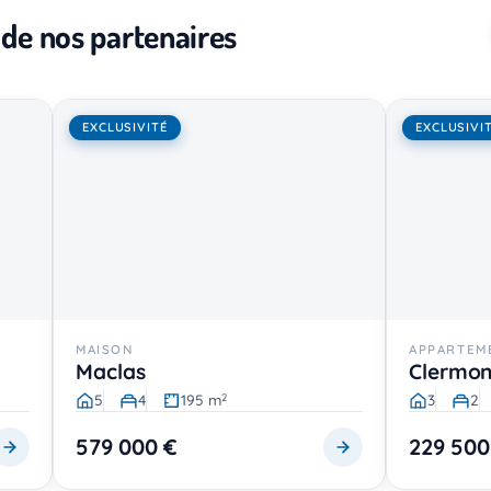
 de nos partenaires
EXCLUSIVITÉ
EXCLUSIVI
MAISON
APPARTEM
Maclas
Clermon
5
4
195 m
3
2
2
579 000 €
229 500