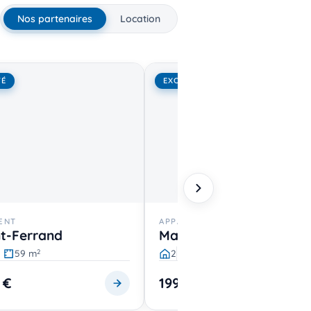
Nos partenaires
Location
TÉ
EXCLUSIVITÉ
ENT
APPARTEMENT
t-Ferrand
Marcq-en-Barœul
59 m
2
1
52 m
2
2
 €
199 000 €