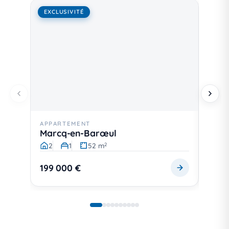
EXCLUSIVITÉ
EXCL
APPARTEMENT
MAIS
Marcq-en-Barœul
Jarr
2
1
52 m
5
2
199 000 €
398 