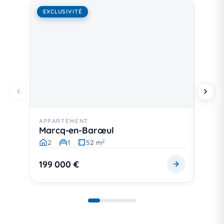
EXCLUSIVITÉ
EXCL
APPARTEMENT
MAIS
Marcq-en-Barœul
Jarr
2
1
52 m
5
2
199 000 €
398 