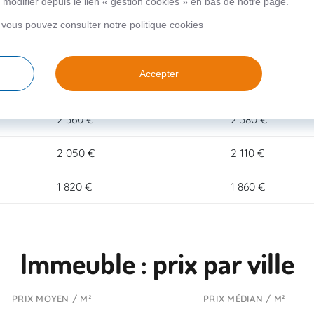
modifier depuis le lien « gestion cookies » en bas de notre page.
2 740 €
3 040 €
, vous pouvez consulter notre
politique cookies
2 660 €
2 610 €
Accepter
2 470 €
2 340 €
2 360 €
2 380 €
2 050 €
2 110 €
1 820 €
1 860 €
Immeuble : prix par ville
PRIX MOYEN / M²
PRIX MÉDIAN / M²