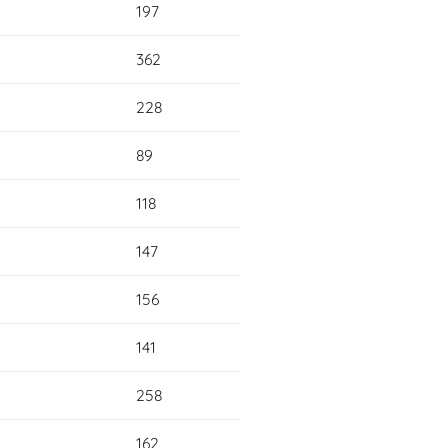
197
362
228
89
118
147
156
141
258
162