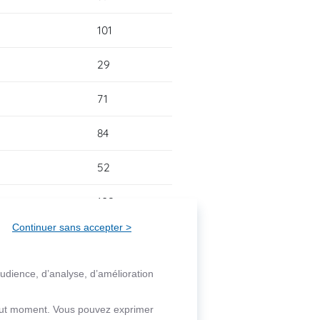
101
29
71
84
52
109
Continuer sans accepter >
77
37
audience, d’analyse, d’amélioration
72
 tout moment. Vous pouvez exprimer