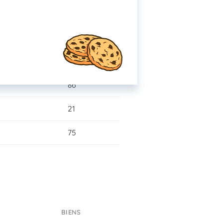
8
39
149
86
21
75
BIENS