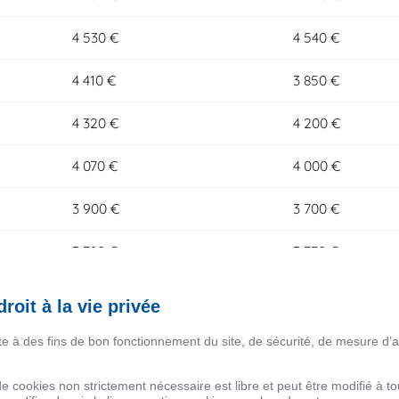
4 530 €
4 540 €
4 410 €
3 850 €
4 320 €
4 200 €
4 070 €
4 000 €
3 900 €
3 700 €
3 780 €
3 770 €
3 220 €
3 060 €
roit à la vie privée
3 200 €
3 100 €
ite à des fins de bon fonctionnement du site, de sécurité, de mesure d’
3 040 €
2 750 €
 de cookies non strictement nécessaire est libre et peut être modifié à